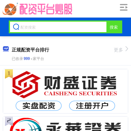
搜索
正规配资平台排行
更多
已收录
999
+家平台