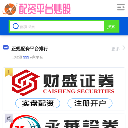
搜索
正规配资平台排行
更多
已收录
999
+家平台