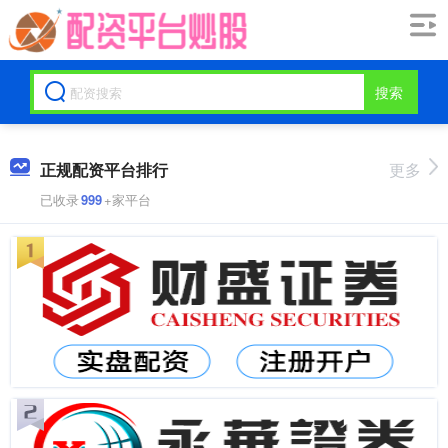
搜索
正规配资平台排行
更多
已收录
999
+家平台