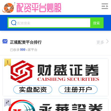
搜索
正规配资平台排行
更多
已收录
999
+家平台