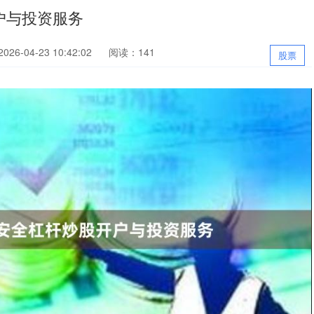
户与投资服务
26-04-23 10:42:02
阅读：141
股票