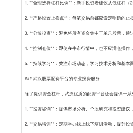
1. **合理选择杠杆比例**：新手投资者建议从低杠杆
2. **严格设置止损点**：每笔交易前都应设定明确的
3. **分散投资**：避免将所有资金集中于单只股票，
4. **控制仓位**：即使在牛市行情中，也不应满仓
5. **持续学习**：关注市场动态，学习技术分析和基
### 武汉股票配资平台的专业投资服务
除了提供资金杠杆，武汉优质的配资平台还会提供一系
1. **投资咨询**：提供市场分析、个股研究和投资建
2. **交易培训**：定期举办线上线下培训活动，提升