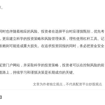
享。
同时也伴随着相应的风险。投资者在选择平台时应谨慎甄别，优先考
，更应建立科学的投资策略和风险管理体系，理性使用杠杆工具。记
依赖则可能造成重大损失。在追求投资回报的同时，务必把资金安全
配资门户网站，并采取科学的投资策略，投资者可以在控制风险的前
道路上，持续学习和谨慎决策是长期成功的关键。
文章为作者独立观点，不代表配资平台炒股观点
定】