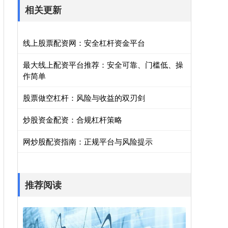
相关更新
线上股票配资网：安全杠杆资金平台
最大线上配资平台推荐：安全可靠、门槛低、操
作简单
股票做空杠杆：风险与收益的双刃剑
炒股资金配资：合规杠杆策略
网炒股配资指南：正规平台与风险提示
推荐阅读