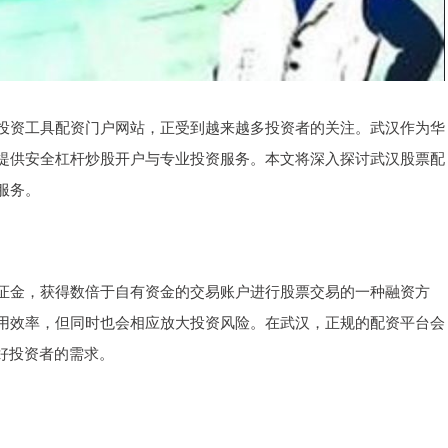
投资工具配资门户网站，正受到越来越多投资者的关注。武汉作为华
提供安全杠杆炒股开户与专业投资服务。本文将深入探讨武汉股票配
服务。
证金，获得数倍于自有资金的交易账户进行股票交易的一种融资方
用效率，但同时也会相应放大投资风险。在武汉，正规的配资平台会
偏好投资者的需求。