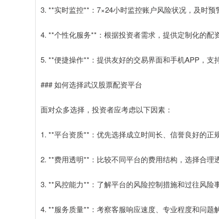
3. **实时监控**：7×24小时监控账户风险状况，及时
4. **个性化服务**：根据投资者需求，提供定制化的
5. **便捷操作**：提供友好的交易界面和手机APP
### 如何选择武汉股票配资平台
面对众多选择，投资者应考虑以下因素：
1. **平台资质**：优先选择成立时间长、信誉良好的正
2. **费用透明**：比较不同平台的费用结构，选择合
3. **风控能力**：了解平台的风险控制措施和过往风
4. **服务质量**：考察客服响应速度、专业程度和问题