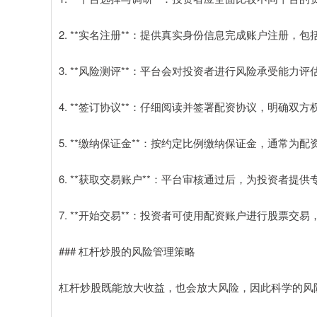
2. **实名注册**：提供真实身份信息完成账户注册
3. **风险测评**：平台会对投资者进行风险承受能
4. **签订协议**：仔细阅读并签署配资协议，明确
5. **缴纳保证金**：按约定比例缴纳保证金，通常为配资
6. **获取交易账户**：平台审核通过后，为投资者提
7. **开始交易**：投资者可使用配资账户进行股票
### 杠杆炒股的风险管理策略
杠杆炒股既能放大收益，也会放大风险，因此科学的风