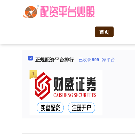
首页
正规配资平台排行
已收录
999
+家平台