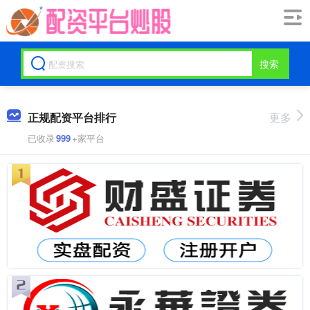
搜索
正规配资平台排行
更多
已收录
999
+家平台