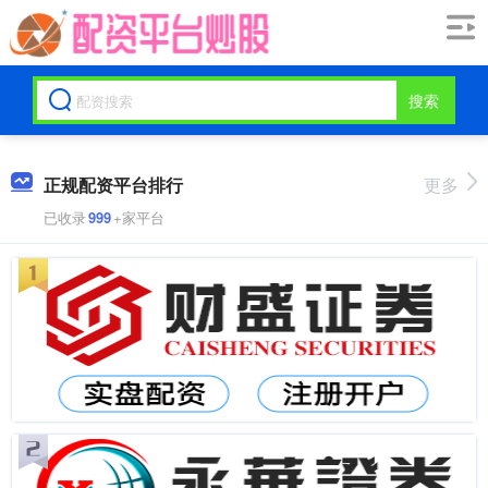
搜索
正规配资平台排行
更多
已收录
999
+家平台