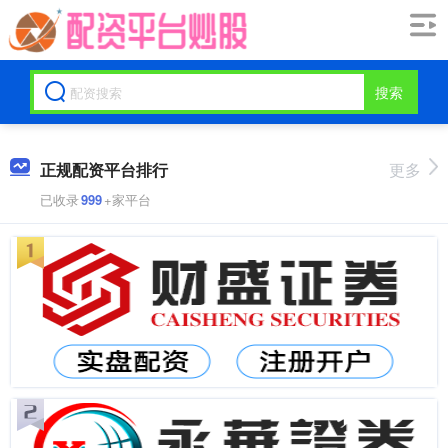
搜索
正规配资平台排行
更多
已收录
999
+家平台