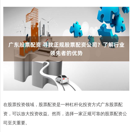
在股票投资领域，股票配资是一种杠杆化投资方式广东股票配
资，可以放大投资收益。然而，选择一家正规可靠的股票配资公
司至关重要。