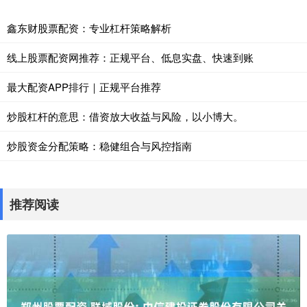
鑫东财股票配资：专业杠杆策略解析
线上股票配资网推荐：正规平台、低息实盘、快速到账
最大配资APP排行｜正规平台推荐
炒股杠杆的意思：借资放大收益与风险，以小博大。
炒股资金分配策略：稳健组合与风控指南
推荐阅读