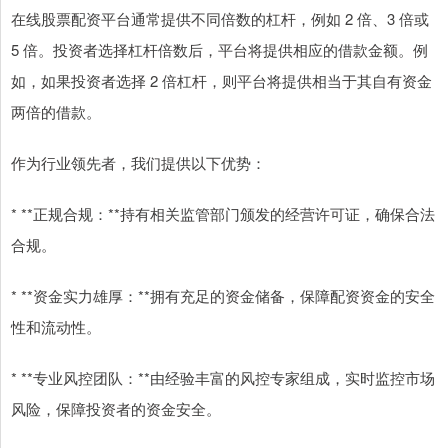
在线股票配资平台通常提供不同倍数的杠杆，例如 2 倍、3 倍或
5 倍。投资者选择杠杆倍数后，平台将提供相应的借款金额。例
如，如果投资者选择 2 倍杠杆，则平台将提供相当于其自有资金
两倍的借款。
作为行业领先者，我们提供以下优势：
* **正规合规：**持有相关监管部门颁发的经营许可证，确保合法
合规。
* **资金实力雄厚：**拥有充足的资金储备，保障配资资金的安全
性和流动性。
* **专业风控团队：**由经验丰富的风控专家组成，实时监控市场
风险，保障投资者的资金安全。