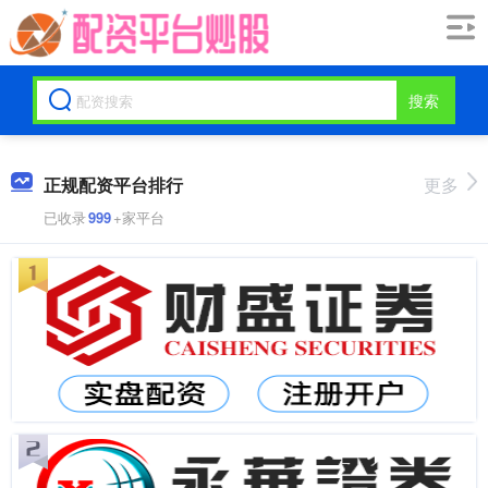
搜索
正规配资平台排行
更多
已收录
999
+家平台