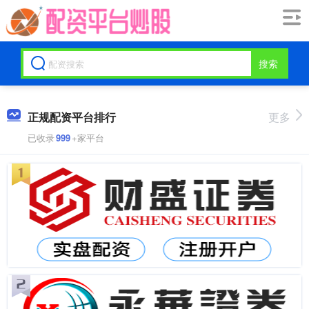
搜索
正规配资平台排行
更多
已收录
999
+家平台