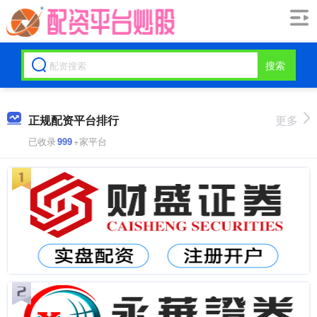
搜索
正规配资平台排行
更多
已收录
999
+家平台