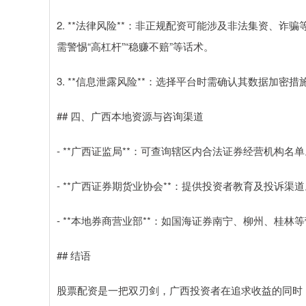
2. **法律风险**：非正规配资可能涉及非法集资、诈
需警惕“高杠杆”“稳赚不赔”等话术。
3. **信息泄露风险**：选择平台时需确认其数据加密
## 四、广西本地资源与咨询渠道
- **广西证监局**：可查询辖区内合法证券经营机构名单
- **广西证券期货业协会**：提供投资者教育及投诉渠道
- **本地券商营业部**：如国海证券南宁、柳州、桂
## 结语
股票配资是一把双刃剑，广西投资者在追求收益的同时