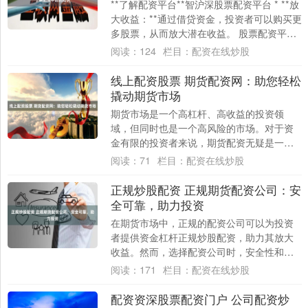
**了解配资平台**智沪深股票配资平台 * **放
大收益：**通过借贷资金，投资者可以购买更
多股票，从而放大潜在收益。 股票配资平台
是一种金融服务，允许投资者借....
阅读：
124
栏目：
配资在线炒股
线上配资股票 期货配资网：助您轻松
撬动期货市场
期货市场是一个高杠杆、高收益的投资领
域，但同时也是一个高风险的市场。对于资
金有限的投资者来说，期货配资无疑是一个
绝佳的解决方案。 1. **选择配资公司：**
阅读：
71
栏目：
配资在线炒股
选....
正规炒股配资 正规期货配资公司：安
全可靠，助力投资
在期货市场中，正规的配资公司可以为投资
者提供资金杠杆正规炒股配资，助力其放大
收益。然而，选择配资公司时，安全性和可
靠性至关重要。 * **放大收益：**杠杆资金....
阅读：
171
栏目：
配资在线炒股
配资资深股票配资门户 公司配资炒