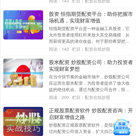
阅读：
143
栏目：
配资在线炒股
和技术团队....
股资 恒指期货配资平台：助你把握市
场机遇，实现财富增值
恒指期货配资平台是一种金融工具股资，它
允许投资者使用杠杆来放大其交易规模，从
而获得更高的潜在收益。对于那些希望把握
市场机遇并实现财富增值的人来说，恒指期
阅读：
142
栏目：
配资在线炒股
货配资平....
股米配资 炒股配资公司：助力投资者
实现财富梦想
在当今快节奏的金融市场中，炒股配资公司
应运而生股米配资，为投资者提供了放大收
益的绝佳机会。通过与配资公司合作，投资
者可以获得额外的资金，从而增加其投资组
阅读：
200
栏目：
配资在线炒股
合的规模....
正规股票配资软件 炒股配资咨询：开
启财富增值之路
炒股配资正规股票配资软件，是指投资者通
过向配资公司借入资金，扩大自己的投资规