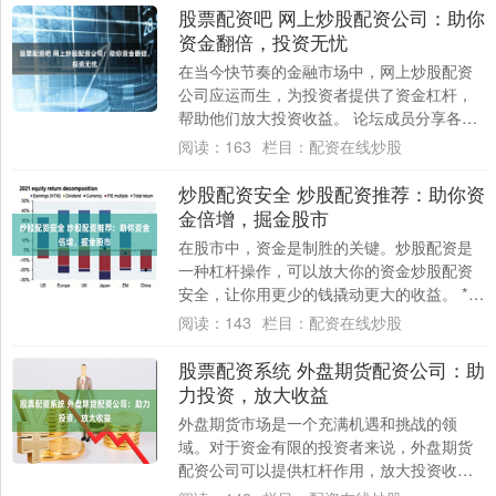
股票配资吧 网上炒股配资公司：助你
资金翻倍，投资无忧
在当今快节奏的金融市场中，网上炒股配资
公司应运而生，为投资者提供了资金杠杆，
帮助他们放大投资收益。 论坛成员分享各种
投资策略，从长期持有到短线交易。他们讨
阅读：
163
栏目：
配资在线炒股
论不同....
炒股配资安全 炒股配资推荐：助你资
金倍增，掘金股市
在股市中，资金是制胜的关键。炒股配资是
一种杠杆操作，可以放大你的资金炒股配资
安全，让你用更少的钱撬动更大的收益。 * **
无息负担：**投资者无需支付利息费用，....
阅读：
143
栏目：
配资在线炒股
股票配资系统 外盘期货配资公司：助
力投资，放大收益
外盘期货市场是一个充满机遇和挑战的领
域。对于资金有限的投资者来说，外盘期货
配资公司可以提供杠杆作用，放大投资收
益。 东营股票配资平台汇聚了资深金融专家