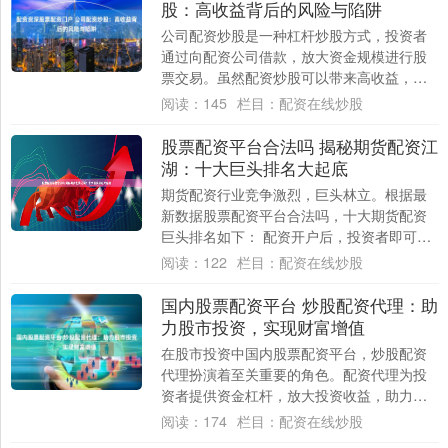
股：高收益背后的风险与陷阱
公司配资炒股是一种杠杆炒股方式，投资者
通过向配资公司借款，放大资金规模进行股
票交易。虽然配资炒股可以带来高收益，但
也存在着巨大的风险和陷阱。 * **合法合
阅读：
145
栏目：
配资在线炒股
规：....
股票配资平台合法吗 揭秘期货配资江
湖：十大巨头排名大起底
期货配资行业竞争激烈，巨头林立。根据最
新数据股票配资平台合法吗，十大期货配资
巨头排名如下： 配资开户后，投资者即可获
得配资资金。配资资金可以用于购买股票、
阅读：
122
栏目：
配资在线炒股
基金等....
国内股票配资平台 炒股配资代理：助
力股市投资，实现财富增值
在股市投资中国内股票配资平台，炒股配资
代理扮演着至关重要的角色。配资代理为投
资者提供资金杠杆，放大投资收益，助力实
现财富增值。 * **放大收益率：**通过杠杆....
阅读：
174
栏目：
配资在线炒股