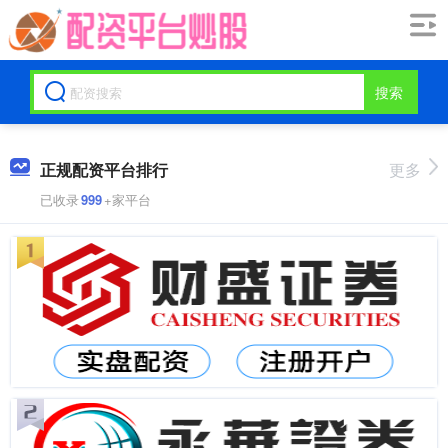
搜索
正规配资平台排行
更多
已收录
999
+家平台