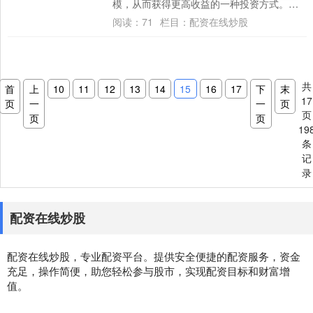
模，从而获得更高收益的一种投资方式。对
于资金有限的投资者来说，炒股配资可以帮
阅读：
71
栏目：
配资在线炒股
助他们撬....
共
首
上
10
11
12
13
14
15
16
17
下
末
17
页
一
一
页
页
页
页
19
条
记
录
配资在线炒股
配资在线炒股，专业配资平台。提供安全便捷的配资服务，资金
充足，操作简便，助您轻松参与股市，实现配资目标和财富增
值。