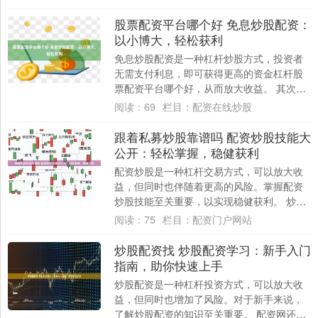
放大投资....
股票配资平台哪个好 免息炒股配资：
以小博大，轻松获利
免息炒股配资是一种杠杆炒股方式，投资者
无需支付利息，即可获得更高的资金杠杆股
票配资平台哪个好，从而放大收益。 其次，
选择合适的股票是进行股票配资的关键。在
阅读：
69
栏目：
配资在线炒股
选择股....
跟着私募炒股靠谱吗 配资炒股技能大
公开：轻松掌握，稳健获利
配资炒股是一种杠杆交易方式，可以放大收
益，但同时也伴随着更高的风险。掌握配资
炒股技能至关重要，以实现稳健获利。 炒股
配资的本质是利用资金杠杆，放大您的投资
阅读：
75
栏目：
配资门户网站
收益。....
炒股配资找 炒股配资学习：新手入门
指南，助你快速上手
炒股配资是一种杠杆投资方式，可以放大收
益，但同时也增加了风险。对于新手来说，
了解炒股配资的知识至关重要。 配资网还提