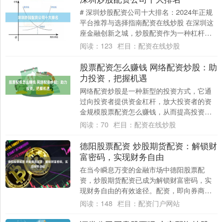
# 深圳炒股配资公司十大排名：2024年正规
平台推荐与选择指南配资在线炒股 在深圳这
座金融创新之城，炒股配资作为一种杠杆投
资工具，正受到越来越多投资者的关注。
阅读：
123
栏目：
配资在线炒股
面....
股票配资怎么赚钱 网络配资炒股：助
力投资，把握机遇
网络配资炒股是一种新型的投资方式，它通
过向投资者提供资金杠杆，放大投资者的资
金规模股票配资怎么赚钱，从而提高投资收
益。 对于经验丰富的投资者来说，杠杆交易
阅读：
70
栏目：
配资在线炒股
可以成....
德阳股票配资 炒股期货配资：解锁财
富密码，实现财务自由
在当今瞬息万变的金融市场中德阳股票配
资，炒股期货配资已成为解锁财富密码，实
现财务自由的有效途径。配资，即向券商或
平台借用资金进行投资，可以放大投资收
阅读：
148
栏目：
配资门户网站
益，加速财富....