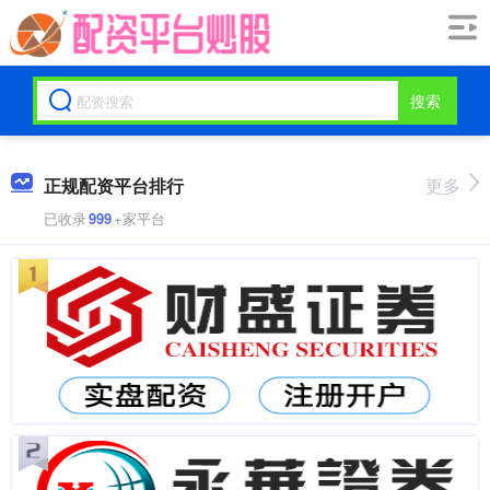
搜索
正规配资平台排行
更多
已收录
999
+家平台