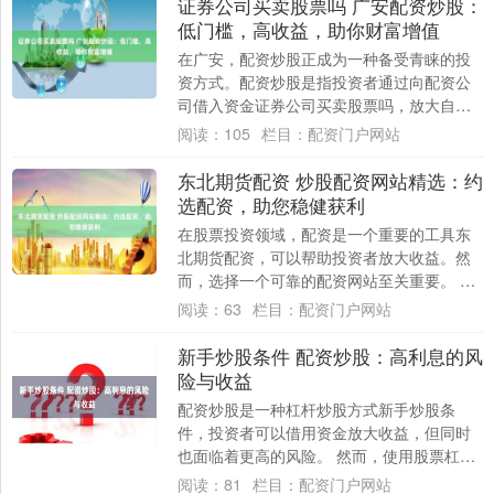
证券公司买卖股票吗 广安配资炒股：
低门槛，高收益，助你财富增值
在广安，配资炒股正成为一种备受青睐的投
资方式。配资炒股是指投资者通过向配资公
司借入资金证券公司买卖股票吗，放大自己
的资金规模进行股票交易。 * **资金放大：
阅读：
105
栏目：
配资门户网站
*....
东北期货配资 炒股配资网站精选：约
选配资，助您稳健获利
在股票投资领域，配资是一个重要的工具东
北期货配资，可以帮助投资者放大收益。然
而，选择一个可靠的配资网站至关重要。 股
牛网配资提供高达10倍的杠杆，让您以小博
阅读：
63
栏目：
配资门户网站
大，....
新手炒股条件 配资炒股：高利息的风
险与收益
配资炒股是一种杠杆炒股方式新手炒股条
件，投资者可以借用资金放大收益，但同时
也面临着更高的风险。 然而，使用股票杠杆
配资平台也存在风险。一方面，杠杆交易会
阅读：
81
栏目：
配资门户网站