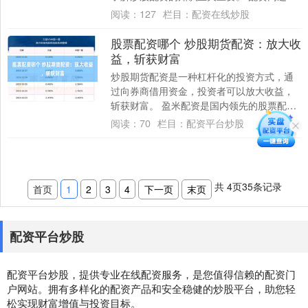
供专业的交易平台和实时行情数据，帮助投
阅读：
127
栏目：
配资在线炒股
资者及....
股票配资哪个 炒股期货配资：放大收
益，斩获财富
炒股期货配资是一种杠杆化的投资方式，通
过向券商借用资金，投资者可以放大收益，
斩获财富。 盈米配资是国内领先的股票配资
平台，拥有完善的风控体系和专业的客服团
阅读：
70
栏目：
配资平台炒股
队。提....
共
4
页
35
条记录
首页
1
2
3
4
下一页
末页
配资平台炒股
配资平台炒股，提供专业在线配资服务，是您值得信赖的配资门
户网站。拥有多样化的配资产品和安全稳健的炒股平台，助您轻
松实现财富增值与投资目标。