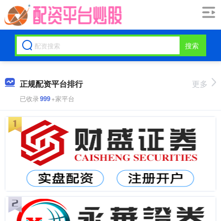
搜索
正规配资平台排行
更多
已收录
999
+家平台