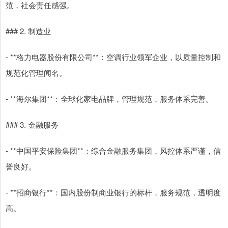
范，社会责任感强。
### 2. 制造业
- **格力电器股份有限公司**：空调行业领军企业，以质量控制和
规范化管理闻名。
- **海尔集团**：全球化家电品牌，管理规范，服务体系完善。
### 3. 金融服务
- **中国平安保险集团**：综合金融服务集团，风控体系严谨，信
誉良好。
- **招商银行**：国内股份制商业银行的标杆，服务规范，透明度
高。