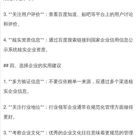
3. **关注用户评价**：查看百度知道、贴吧等平台上的用户讨论
和评价。
4. **核实资质信息**：通过百度搜索链接到国家企业信用信息公
示系统核实企业资质。
## 四、选择企业的实用建议
1. **多方验证信息**：不要仅依赖单一来源，应通过多个渠道核
实企业信息。
2. **关注行业地位**：行业领军企业通常在规范化管理方面做得
更好。
3. **考察企业文化**：优秀的企业文化往往意味着更规范的管理