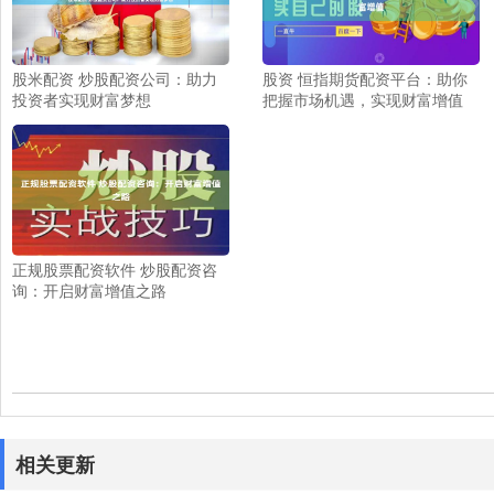
股米配资 炒股配资公司：助力
股资 恒指期货配资平台：助你
投资者实现财富梦想
把握市场机遇，实现财富增值
正规股票配资软件 炒股配资咨
询：开启财富增值之路
相关更新