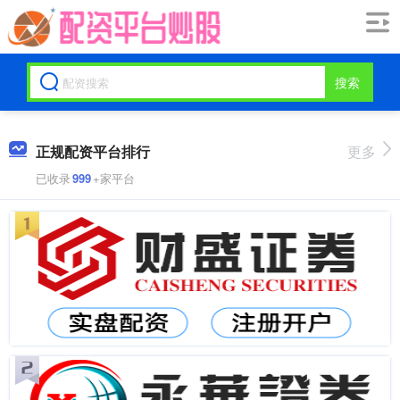
搜索
正规配资平台排行
更多
已收录
999
+家平台