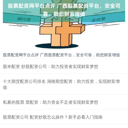
股票配资网平台点评 广西股票配资平台，安全可靠，助您财富增值
股米配资 炒股配资公司：助力投资者实现财富梦想
十大期货配资公司排名 湖南期货配资：助力投资，实现财富增
值
私募的股票 票配资：助力资金不足者实现财富梦想
股票配资公司 配资炒股怎么操作？新手必看入门指南