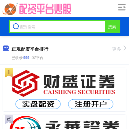
搜索
正规配资平台排行
更多
已收录
999
+家平台