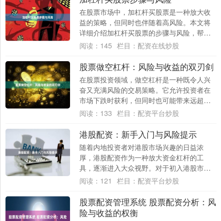
在股票市场中，加杠杆买股票是一种放大收
益的策略，但同时也伴随着高风险。本文将
详细介绍加杠杆买股票的步骤与风险，帮助
投资者理性决策。 ## 一、加杠杆买股票的常
阅读：
145
栏目：
配资在线炒股
见....
股票做空杠杆：风险与收益的双刃剑
在股票投资领域，做空杠杆是一种既令人兴
奋又充满风险的交易策略。它允许投资者在
市场下跌时获利，但同时也可能带来远超本
金的损失。本文将深入探讨股票做空杠杆的
阅读：
133
栏目：
配资平台炒股
运作机制....
港股配资：新手入门与风险提示
随着内地投资者对港股市场兴趣的日益浓
厚，港股配资作为一种放大资金杠杆的工
具，逐渐进入大众视野。对于初入港股市场
的新手而言配资平台炒股，了解配资的基本
阅读：
121
栏目：
配资平台炒股
概念、操作流....
股票配资管理系统 股票配资分析：风
险与收益的权衡