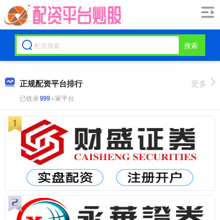
搜索
正规配资平台排行
更多
已收录
999
+家平台