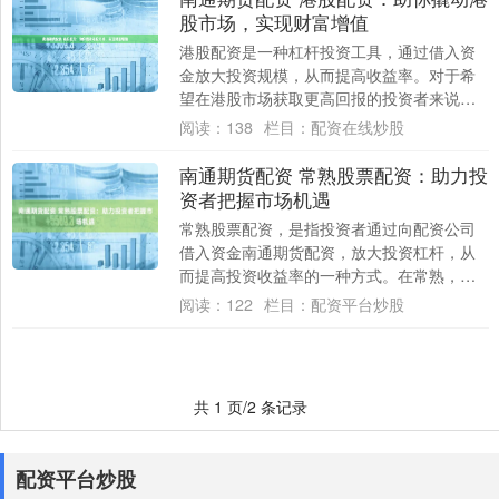
股市场，实现财富增值
港股配资是一种杠杆投资工具，通过借入资
金放大投资规模，从而提高收益率。对于希
望在港股市场获取更高回报的投资者来说南
通期货配资，港股配资是一个值得考虑的选
阅读：
138
栏目：
配资在线炒股
项。 在....
南通期货配资 常熟股票配资：助力投
资者把握市场机遇
常熟股票配资，是指投资者通过向配资公司
借入资金南通期货配资，放大投资杠杆，从
而提高投资收益率的一种方式。在常熟，股
票配资行业发展迅速，为投资者提供了多元
阅读：
122
栏目：
配资平台炒股
化的投资....
共 1 页/2 条记录
配资平台炒股