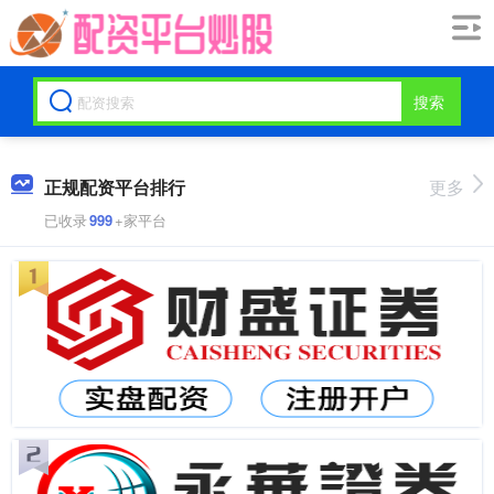
搜索
正规配资平台排行
更多
已收录
999
+家平台