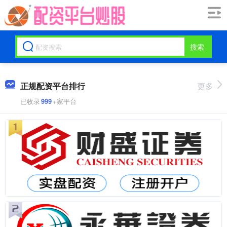
搜索
正规配资平台排行
更多
已收录
999
+家平台