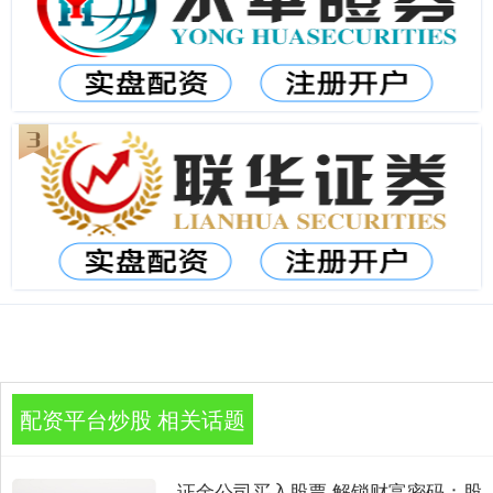
配资平台炒股 相关话题
证金公司买入股票 解锁财富密码：股