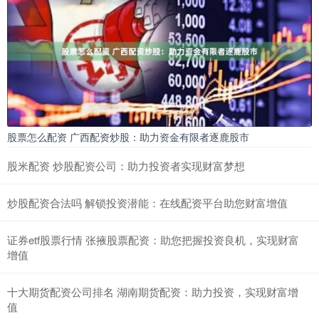
股票怎么配资 广西配资炒股：助力资金有限者逐鹿股市
股米配资 炒股配资公司：助力投资者实现财富梦想
炒股配资合法吗 解锁投资潜能：在线配资平台助您财富增值
证券etf股票行情 张掖股票配资：助您把握投资良机，实现财富
增值
十大期货配资公司排名 湖南期货配资：助力投资，实现财富增
值