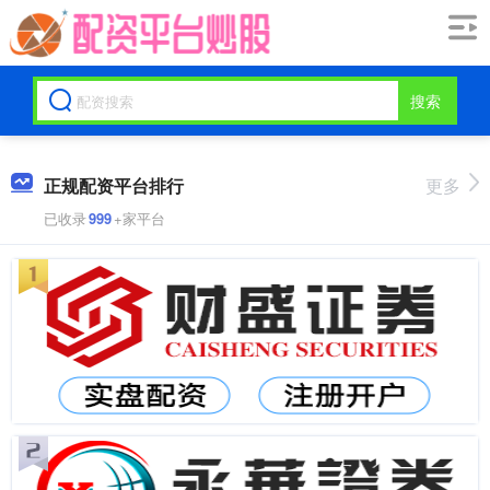
搜索
正规配资平台排行
更多
已收录
999
+家平台