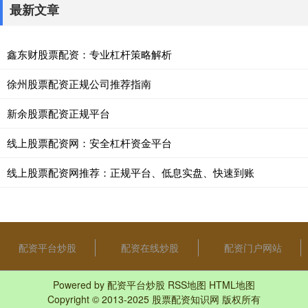
最新文章
鑫东财股票配资：专业杠杆策略解析
徐州股票配资正规公司推荐指南
新余股票配资正规平台
线上股票配资网：安全杠杆资金平台
线上股票配资网推荐：正规平台、低息实盘、快速到账
配资平台炒股
配资在线炒股
配资门户网站
Powered by
配资平台炒股
RSS地图
HTML地图
Copyright
© 2013-2025
股票配资知识网
版权所有