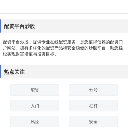
配资平台炒股
配资平台炒股，提供专业在线配资服务，是您值得信赖的配资门
户网站。拥有多样化的配资产品和安全稳健的炒股平台，助您轻
松实现财富增值与投资目标。
热点关注
配资
炒股
入门
杠杆
风险
安全