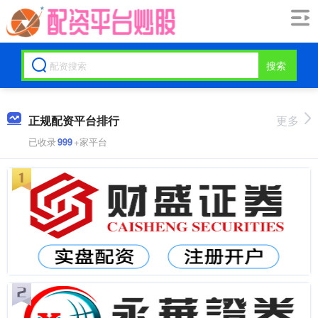
搜索
正规配资平台排行
更多
已收录
999
+家平台