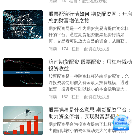
阅读：
74
栏目：
配资在线炒股
票配资的....
股票配资行情如何 期货配资网：开启
您的财富增值之旅
期货配资网是一个为期货交易者提供资金杠
杆的平台。通过期货配资股票配资行情如
何，交易者可以放大自己的资金，从而获得
更高的收益。 不要一次性投入全部资金，而
阅读：
174
栏目：
配资在线炒股
是分批建....
济南期货配资 股票配资：用杠杆撬动
投资收益
股票配资是一种融资杠杆济南期货配资，允
许投资者使用借入资金放大投资规模。通过
配资，投资者可以以较小的本金撬动更大的
收益潜力。 股票配资的优势显而易见。首
阅读：
162
栏目：
配资在线炒股
先，它可....
股票操盘是什么意思 期货配资平台：
助力资金倍增，实现财富梦想
期货配资平台为投资者提供了杠杆资金，助
力他们以较小的资金撬动更大的市场机会。