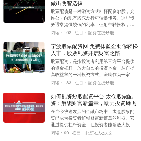
做出明智选择
股票配债是一种融资方式杠杆配资炒股，允
许公司向现有股东发行可转换债券。这些债
券通常提供较低的利率，但附带转换权，允
许持有人将其转换为公司股票。 * **放大收
阅读：
108
栏目：
配资在线炒股
益....
宁波股票配资网 免费体验金助你轻松
入市，股票配资开启财富之路
股票配资，是指投资者利用第三方平台提供
的资金杠杆，放大自己的投资本金，从而提
高收益率的一种投资方式。金助作为一家专
业的股票配资平台，为投资者提供免费体验
阅读：
133
栏目：
配资在线炒股
金，让你....
如何配资炒股配资平台 太仓股票配
资：解锁财富新篇章，助力投资腾飞
在当今快速发展的金融市场中，太仓股票配
资已成为投资者解锁财富新篇章的利器。它
通过提供杠杆资金，让投资者能够放大投资
规模，从而提升潜在收益。 * **放大收益：
阅读：
90
栏目：
配资在线炒股
*....