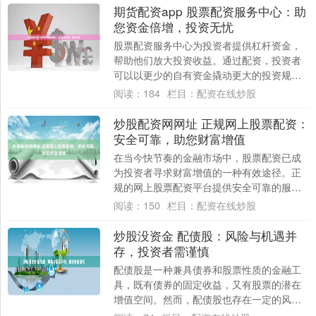
期货配资app 股票配资服务中心：助
您资金倍增，投资无忧
股票配资服务中心为投资者提供杠杆资金，
帮助他们放大投资收益。通过配资，投资者
可以以更少的自有资金撬动更大的投资规
模，从而获得更高的潜在回报。 1. 股票配资
阅读：
184
栏目：
配资在线炒股
平台....
炒股配资网网址 正规网上股票配资：
安全可靠，助您财富增值
在当今快节奏的金融市场中，股票配资已成
为投资者寻求财富增值的一种有效途径。正
规的网上股票配资平台提供安全可靠的服
务，帮助投资者放大收益潜力炒股配资网网
阅读：
150
栏目：
配资在线炒股
址。 选择....
炒股没资金 配债股：风险与机遇并
存，投资者需谨慎
配债股是一种兼具债券和股票性质的金融工
具，既有债券的固定收益，又有股票的潜在
增值空间。然而，配债股也存在一定的风
险，投资者在投资前需要谨慎考虑。 明确股