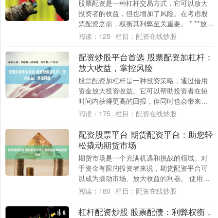
股票配资是一种杠杆交易方式，它可以放大
投资者的收益，但也增加了风险。在考虑股
票配资之前，权衡其利弊至关重要。 * **放大
资金量：**配资可以将投资者的资金量放....
阅读：
125
栏目：
配资在线炒股
配资炒股平台首选 股票配资加杠杆：
放大收益，掌控风险
股票配资加杠杆是一种投资策略，通过借用
资金放大投资收益。它可以帮助投资者在短
时间内获得更高的回报，但同时也会带来更
大的风险。 投资者需要向券商申请配资，并
阅读：
175
栏目：
配资在线炒股
提供一....
配资股票平台 期货配资平台：助您轻
松撬动期货市场
期货市场是一个充满机遇和挑战的领域。对
于资金有限的投资者来说，期货配资平台可
以成为撬动市场、放大收益的利器。 使用股
票配资交易平台的主要优势之一是它可以放
阅读：
180
栏目：
配资在线炒股
大投资....
杠杆配资炒股 股票配债：利弊权衡，