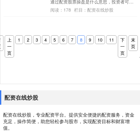
通过配资股票操盘是什么意思，投资者可以
放大收益，加速财富积累。 3. 骐骥配资：骐
阅读：
178
栏目：
配资在线炒股
骥....
首
上
1
2
3
4
5
6
7
8
9
10
11
下
末
页
一
一
页
页
页
配资在线炒股
配资在线炒股，专业配资平台。提供安全便捷的配资服务，资金
充足，操作简便，助您轻松参与股市，实现配资目标和财富增
值。